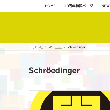
コ
ナ
HOME
10周年特設ページ‬
NEW
ン
ビ
テ
ゲ
ン
ー
ツ
シ
へ
ョ
ス
ン
キ
に
HOME
PAST LIVE
Schröedinger
ッ
移
プ
動
Schröedinger