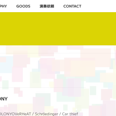
PHY
GOODS
演奏依頼
CONTACT
ONY
eRHeAT / Schröedinger / Car thief