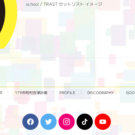
school / TRAST セットリスト イメージ
VE
179市町村吉澤計画
PROFILE
DISCOGRAPHY
GOO
F
T
I
T
Y
a
w
n
i
o
c
i
s
k
u