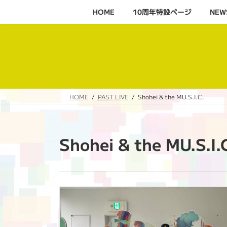
コ
ナ
HOME
10周年特設ページ‬
NEW
ン
ビ
テ
ゲ
ン
ー
ツ
シ
へ
ョ
ス
ン
キ
に
HOME
PAST LIVE
Shohei & the MU.S.I.C.
ッ
移
プ
動
Shohei & the MU.S.I.