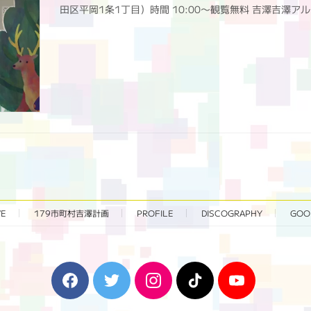
田区平岡1条1丁目）時間 10:00〜観覧無料 吉澤吉澤アルクリコー
VE
179市町村吉澤計画
PROFILE
DISCOGRAPHY
GOO
F
T
I
T
Y
a
w
n
i
o
c
i
s
k
u