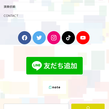
演奏依頼
CONTACT
F
T
I
T
Y
a
w
n
i
o
c
i
s
k
u
e
t
t
T
T
b
t
a
o
u
o
e
g
k
b
o
r
r
e
k
a
m