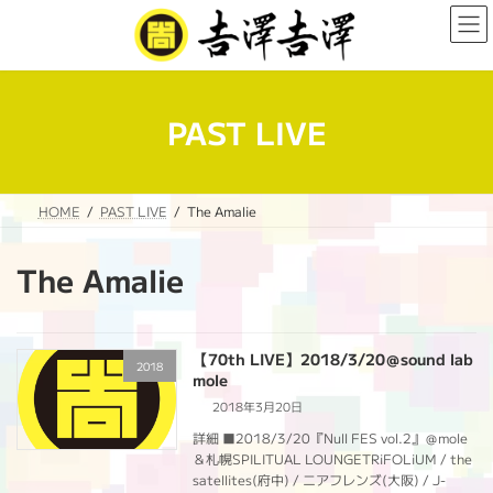
コ
ナ
ン
ビ
テ
ゲ
ン
ー
ツ
シ
へ
ョ
PAST LIVE
ス
ン
キ
に
ッ
移
プ
動
HOME
PAST LIVE
The Amalie
The Amalie
【70th LIVE】2018/3/20＠sound lab
2018
mole
2018年3月20日
詳細 ■2018/3/20『Null FES vol.2』＠mole
＆札幌SPILITUAL LOUNGETRiFOLiUM / the
satellites(府中) / ニアフレンズ(大阪) / J-