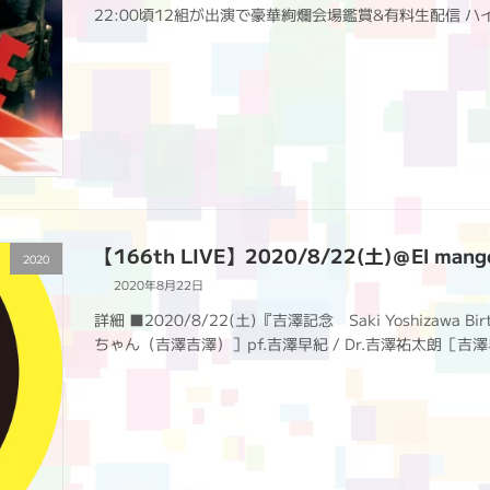
22:00頃12組が出演で豪華絢爛会場鑑賞&有料生配信 ハ
【166th LIVE】2020/8/22(土)＠El mang
2020
2020年8月22日
詳細 ■2020/8/22(土)『吉澤記念 Saki Yoshizawa B
ちゃん（吉澤吉澤）］pf.吉澤早紀 / Dr.吉澤祐太朗［吉澤