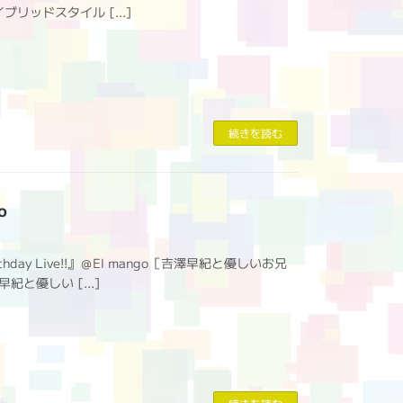
イブリッドスタイル […]
続きを読む
o
irthday Live!!』＠El mango［吉澤早紀と優しいお兄
早紀と優しい […]