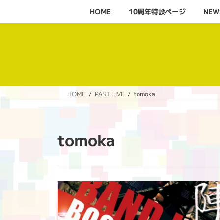
コ
ナ
HOME
10周年特設ページ‬
NEW
ン
ビ
テ
ゲ
ン
ー
ツ
シ
へ
ョ
ス
ン
キ
に
HOME
PAST LIVE
tomoka
ッ
移
プ
動
tomoka