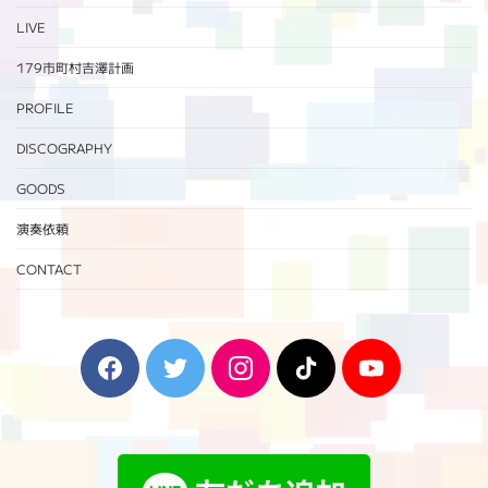
LIVE
179市町村吉澤計画
PROFILE
DISCOGRAPHY
GOODS
演奏依頼
CONTACT
F
T
I
T
Y
a
w
n
i
o
c
i
s
k
u
e
t
t
T
T
b
t
a
o
u
o
e
g
k
b
o
r
r
e