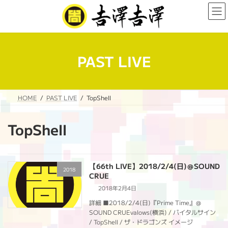
コ
ナ
ン
ビ
テ
ゲ
ン
ー
ツ
シ
へ
ョ
PAST LIVE
ス
ン
キ
に
ッ
移
プ
動
HOME
PAST LIVE
TopShell
TopShell
【66th LIVE】2018/2/4(日)＠SOUND
2018
CRUE
2018年2月4日
詳細 ■2018/2/4(日)『Prime Time』＠
SOUND CRUEvalows(横浜) / バイタルサイン
/ TopShell / ザ・ドラゴンズ イメージ