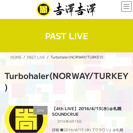
コ
ナ
ン
ビ
テ
ゲ
ン
ー
ツ
シ
へ
ョ
PAST LIVE
ス
ン
キ
に
ッ
移
プ
動
HOME
PAST LIVE
Turbohaler(NORWAY/TURKEY)
Turbohaler(NORWAY/TURKEY
)
【4th LIVE】2016/4/13(水)＠札幌
2016
SOUNDCRUE
2016年4月13日
詳細 ■2016/4/13 (水)『クラウン』＠札幌