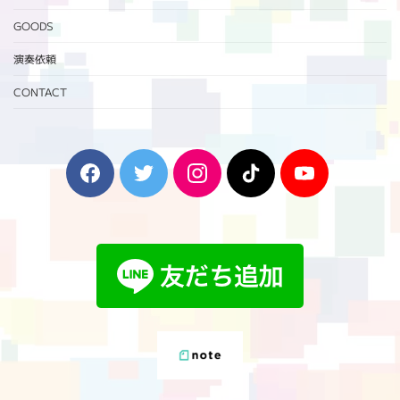
GOODS
演奏依頼
CONTACT
F
T
I
T
Y
a
w
n
i
o
c
i
s
k
u
e
t
t
T
T
b
t
a
o
u
o
e
g
k
b
o
r
r
e
k
a
m