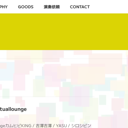
PHY
GOODS
演奏依頼
CONTACT
uallounge
loungeカムヒビKING / 吉澤吉澤 / YASU / シロシビン