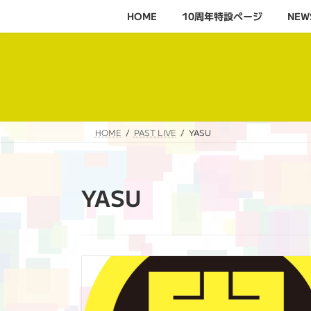
コ
ナ
HOME
10周年特設ページ‬
NEW
ン
ビ
テ
ゲ
ン
ー
ツ
シ
へ
ョ
ス
ン
キ
に
HOME
PAST LIVE
YASU
ッ
移
プ
動
YASU