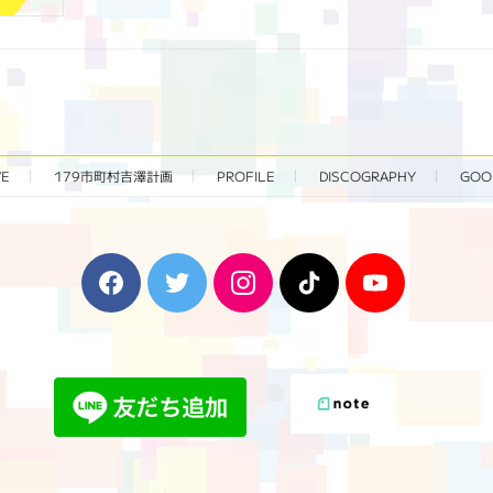
VE
179市町村吉澤計画
PROFILE
DISCOGRAPHY
GOO
F
T
I
T
Y
a
w
n
i
o
c
i
s
k
u
e
t
t
T
T
b
t
a
o
u
o
e
g
k
b
o
r
r
e
k
a
m