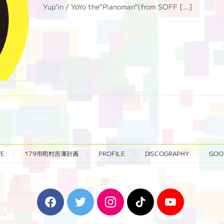
Yup'in / YoYo the“Pianoman”(from SOFF […]
VE
179市町村吉澤計画
PROFILE
DISCOGRAPHY
GOO
F
T
I
T
Y
a
w
n
i
o
c
i
s
k
u