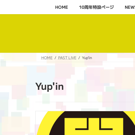
コ
ナ
HOME
10周年特設ページ‬
NEW
ン
ビ
テ
ゲ
ン
ー
ツ
シ
へ
ョ
ス
ン
キ
に
HOME
PAST LIVE
Yup'in
ッ
移
プ
動
Yup'in