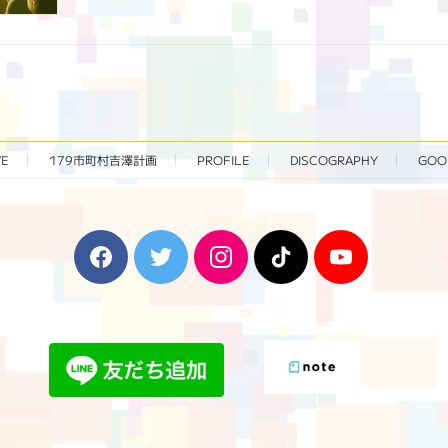
VE
179市町村吉澤計画
PROFILE
DISCOGRAPHY
GOO
F
T
I
T
Y
a
w
n
i
o
c
i
s
k
u
e
t
t
T
T
b
t
a
o
u
o
e
g
k
b
o
r
r
e
k
a
m