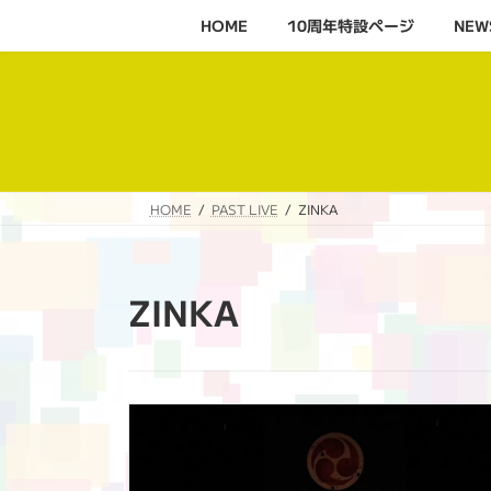
コ
ナ
HOME
10周年特設ページ‬
NEW
ン
ビ
テ
ゲ
ン
ー
ツ
シ
へ
ョ
ス
ン
キ
に
HOME
PAST LIVE
ZINKA
ッ
移
プ
動
ZINKA