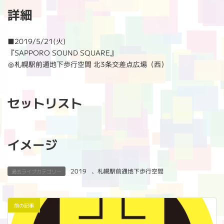
新
詳細
日
時
:
■
2019/5/21(火)
『SAPPORO SOUND SQUARE』
＠札幌駅前通地下歩行空間 北3条交差点広場（西）
セットリスト
イメージ
2019
、
札幌駅前通地下歩行空間
過去ライブカテゴリー
前の記事