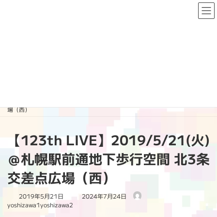
コ
ナ
ン
ビ
テ
ゲ
ン
ー
ツ
シ
へ
ョ
PAST LIVE
ス
ン
キ
に
ッ
移
プ
動
HOME
PAST LIVE
2019
【123th LIVE】2019/5/21(火)＠札幌駅前通地下歩行空間 北3条交差点広
場（西）
【123th LIVE】2019/5/21(火)
＠札幌駅前通地下歩行空間 北3条
交差点広場（西）
最
2019年5月21日
2024年7月24日
終
yoshizawa1yoshizawa2
更