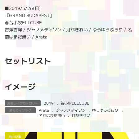
:
■
2019/5/26(日)
『GRAND BUDAPEST』
＠苫小牧ELLCUBE
吉澤吉澤 / ジャノメディソン / 月がきれい / ゆうゆうぶらり / 名
前はまだ無い / Arata
セットリスト
イメージ
2019
、
苫小牧ELLCUBE
過去ライブカテゴリー
Arata
、
ジャノメディソン
、
ゆうゆうぶらり
、
過去ライブタグ
名前はまだ無い
、
月がきれい
前の記事