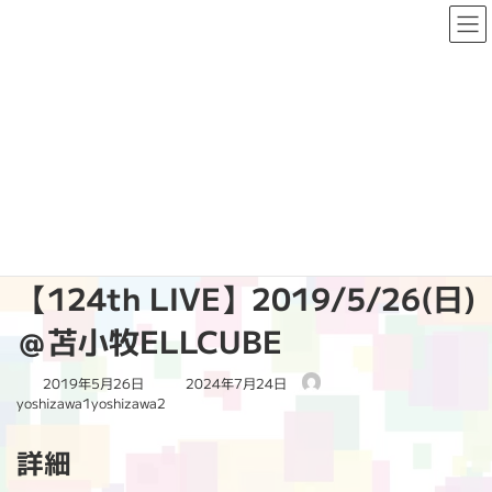
コ
ナ
ン
ビ
テ
ゲ
ン
ー
ツ
シ
へ
ョ
PAST LIVE
ス
ン
キ
に
ッ
移
プ
動
HOME
PAST LIVE
2019
【124th LIVE】2019/5/26(日)＠苫小牧ELLCUBE
【124th LIVE】2019/5/26(日)
＠苫小牧ELLCUBE
最
2019年5月26日
2024年7月24日
終
yoshizawa1yoshizawa2
更
新
詳細
日
時