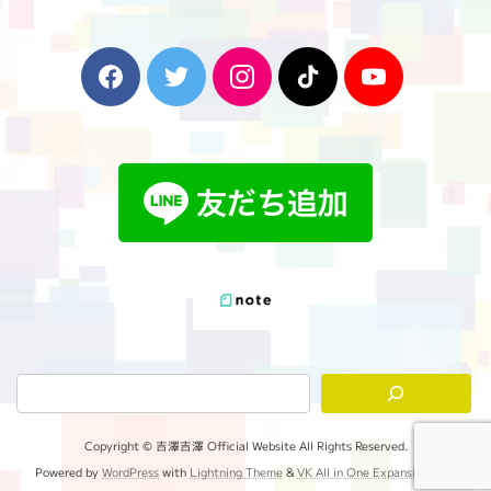
F
T
I
T
Y
a
w
n
i
o
c
i
s
k
u
e
t
t
T
T
b
t
a
o
u
o
e
g
k
b
o
r
r
e
k
a
m
Copyright © 吉澤吉澤 Official Website All Rights Reserved.
Powered by
WordPress
with
Lightning Theme
&
VK All in One Expansion Unit