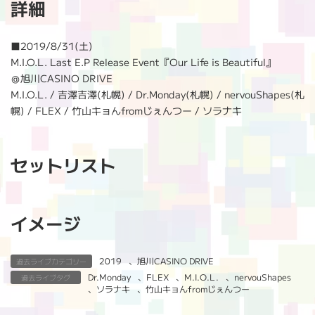
詳細
日
時
:
■
2019/8/31(土)
M.I.O.L. Last E.P Release Event『Our Life is Beautiful』
＠旭川CASINO DRIVE
M.I.O.L. / 吉澤吉澤(札幌) / Dr.Monday(札幌) / nervouShapes(札
幌) / FLEX / 竹山キョんfromじぇんつー / ソラナキ
セットリスト
イメージ
2019
、
旭川CASINO DRIVE
過去ライブカテゴリー
Dr.Monday
、
FLEX
、
M.I.O.L.
、
nervouShapes
過去ライブタグ
、
ソラナキ
、
竹山キョんfromじぇんつー