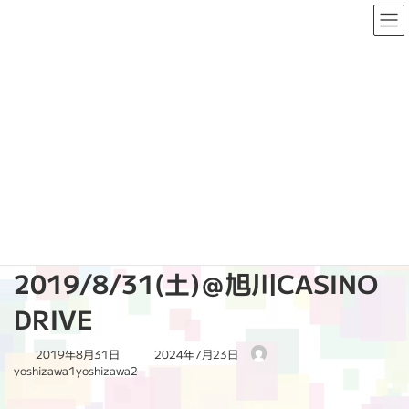
コ
ナ
ン
ビ
テ
ゲ
ン
ー
ツ
シ
へ
ョ
PAST LIVE
ス
ン
キ
に
ッ
移
プ
動
HOME
PAST LIVE
2019
【142nd LIVE】2019/8/31(土)＠旭川CASINO DRIVE
【142nd LIVE】
2019/8/31(土)＠旭川CASINO
DRIVE
最
2019年8月31日
2024年7月23日
終
yoshizawa1yoshizawa2
更
新