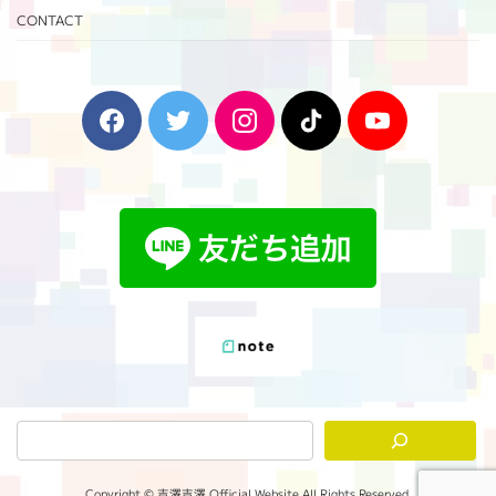
CONTACT
F
T
I
T
Y
a
w
n
i
o
c
i
s
k
u
e
t
t
T
T
b
t
a
o
u
o
e
g
k
b
o
r
r
e
k
a
m
Copyright © 吉澤吉澤 Official Website All Rights Reserved.