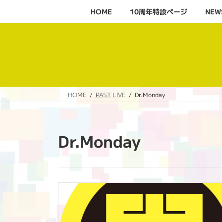
コ
ナ
HOME
10周年特設ページ‬
NEW
ン
ビ
テ
ゲ
ン
ー
ツ
シ
へ
ョ
ス
ン
キ
に
HOME
PAST LIVE
Dr.Monday
ッ
移
プ
動
Dr.Monday