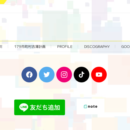
VE
179市町村吉澤計画
PROFILE
DISCOGRAPHY
GOO
F
T
I
T
Y
a
w
n
i
o
c
i
s
k
u
e
t
t
T
T
b
t
a
o
u
o
e
g
k
b
o
r
r
e
k
a
m