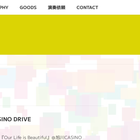
PHY
GOODS
演奏依頼
CONTACT
INO DRIVE
nt『Our Life is Beautiful』＠旭川CASINO