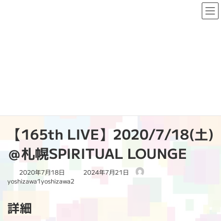
コ
ナ
ン
ビ
テ
ゲ
ン
ー
ツ
シ
へ
ョ
PAST LIVE
ス
ン
キ
に
ッ
移
プ
動
HOME
PAST LIVE
2020
【165th LIVE】2020/7/18(土)＠札幌SPIRITUAL LOUNGE
【165th LIVE】2020/7/18(土)
＠札幌SPIRITUAL LOUNGE
最
2020年7月18日
2024年7月21日
終
yoshizawa1yoshizawa2
更
新
詳細
日
時