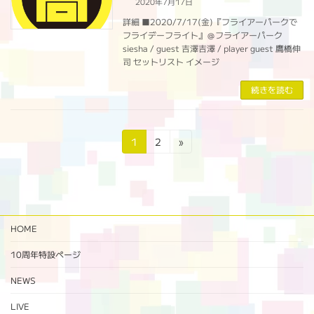
2020年7月17日
詳細 ■2020/7/17(金)『フライアーパークで
フライデーフライト』＠フライアーパーク
siesha / guest 吉澤吉澤 / player guest 鷹橋伸
司 セットリスト イメージ
続きを読む
投
固
固
1
2
»
定
定
稿
ペ
ペ
の
ー
ー
ジ
ジ
ペ
HOME
ー
ジ
10周年特設ページ‬
送
NEWS
り
LIVE