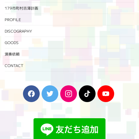
179市町村吉澤計画
PROFILE
DISCOGRAPHY
GOODS
演奏依頼
CONTACT
F
T
I
T
Y
a
w
n
i
o
c
i
s
k
u
e
t
t
T
T
b
t
a
o
u
o
e
g
k
b
o
r
r
e
k
a
m