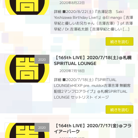
2020年8月22日
詳細 ■2020/8/22(土)『吉澤記念 Saki
Yoshizawa Birthday Live!!』＠El mango［吉澤
早紀と優しいお兄ちゃん（吉澤吉澤）］pf.吉澤
早紀 / Dr.吉澤祐太朗［吉澤早紀と優しい […]
続きを読む
【165th LIVE】2020/7/18(土)＠札幌
2020
SPIRITUAL LOUNGE
2020年7月18日
詳細 ■2020/7/18(土)『SPIRITUAL
LOUNGE×HEXP pre. mulds×吉澤吉澤 無観客
配信2マンフロアライブ』＠札幌SPIRITUAL
LOUNGE セットリスト イメージ
続きを読む
【164th LIVE】2020/7/17(金)＠フラ
2020
イアーパーク