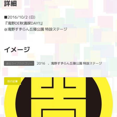
詳細
日
時
:
■2016/10/2 (日)
『滝野DE秋満喫DAY!!』
＠滝野すずらん丘陵公園 特設ステージ
イメージ
2016
、
滝野すずらん丘陵公園 特設ステージ
過去ライブカテゴリー
前の記事