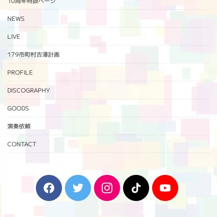
10周年特設ページ‬
NEWS
LIVE
179市町村吉澤計画
PROFILE
DISCOGRAPHY
GOODS
演奏依頼
CONTACT
F
T
I
T
Y
a
w
n
i
o
c
i
s
k
u
e
t
t
T
T