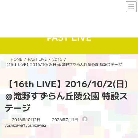
コ
ナ
ン
ビ
テ
ゲ
ン
ー
ツ
シ
へ
ョ
PAST LIVE
ス
ン
キ
に
ッ
移
プ
動
HOME
PAST LIVE
2016
【16th LIVE】2016/10/2(日)＠滝野すずらん丘陵公園 特設ステージ
【16th LIVE】2016/10/2(日)
＠滝野すずらん丘陵公園 特設ス
テージ
最
2016年10月2日
2026年7月1日
終
yoshizawa1yoshizawa2
更
新