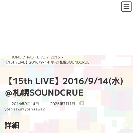
コ
ナ
ン
ビ
テ
ゲ
ン
ー
ツ
シ
へ
ョ
PAST LIVE
ス
ン
キ
に
ッ
移
プ
動
HOME
PAST LIVE
2016
【15th LIVE】2016/9/14(水)＠札幌SOUNDCRUE
【15th LIVE】2016/9/14(水)
＠札幌SOUNDCRUE
最
2016年9月14日
2026年7月1日
終
yoshizawa1yoshizawa2
更
新
詳細
日
時