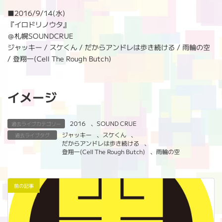
:
■
2016/9/14(水)
『イロドリノウタ』
＠札幌SOUNDCRUE
ジャッキー / スケくん / だからアンドレは歩き続ける / 雨輪の空
/ 登翔一(Cell The Rough Butch)
イメージ
2016
、
SOUND CRUE
過去ライブカテゴリー
ジャッキー
、
スケくん
、
過去ライブタグ
だからアンドレは歩き続ける
、
登翔一(Cell The Rough Butch)
、
雨輪の空
前の記事