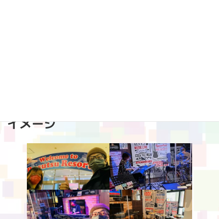
新
詳細
日
時
:
■2022年1月16(日),17(月)
『Rusutsu 100 days Music Live』
＠ルスツリゾート内 パブ「クリケット」
チケット料金：無料（飲食代別）
1回目 19:00～、2回目 20:00～
イメージ