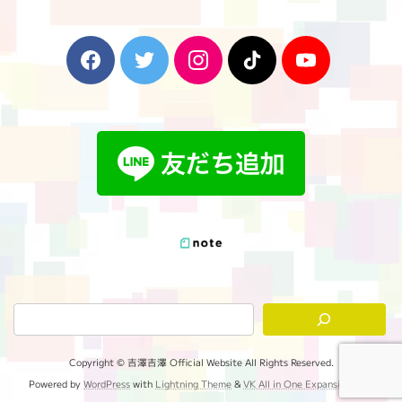
F
T
I
T
Y
a
w
n
i
o
c
i
s
k
u
e
t
t
T
T
b
t
a
o
u
o
e
g
k
b
o
r
r
e
k
a
m
Copyright © 吉澤吉澤 Official Website All Rights Reserved.
Powered by
WordPress
with
Lightning Theme
&
VK All in One Expansion Unit