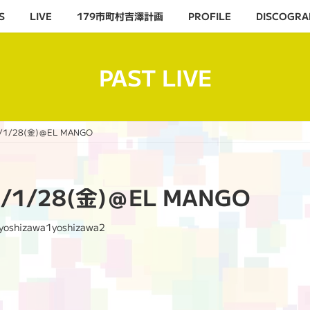
S
LIVE
179市町村吉澤計画
PROFILE
DISCOGRA
PAST LIVE
/1/28(金)＠EL MANGO
2/1/28(金)＠EL MANGO
yoshizawa1yoshizawa2