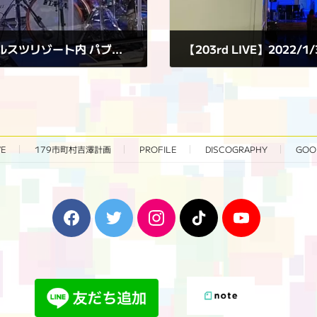
【201st LIVE】2022/1/16(日),17(月)＠ルスツリゾート内 パブ「クリケット」
【203rd LIVE】2022
2022年1月31日
VE
179市町村吉澤計画
PROFILE
DISCOGRAPHY
GOO
F
T
I
T
Y
a
w
n
i
o
c
i
s
k
u
e
t
t
T
T
b
t
a
o
u
o
e
g
k
b
o
r
r
e
k
a
m