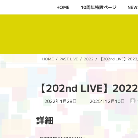
コ
ナ
HOME
10周年特設ページ‬
NEW
ン
ビ
テ
ゲ
ン
ー
ツ
シ
へ
ョ
ス
ン
キ
に
HOME
PAST LIVE
2022
【202nd LIVE】2022
ッ
移
プ
動
【202nd LIVE】202
最
2022年1月28日
2025年12月10日
終
更
詳細
新
日
時
: