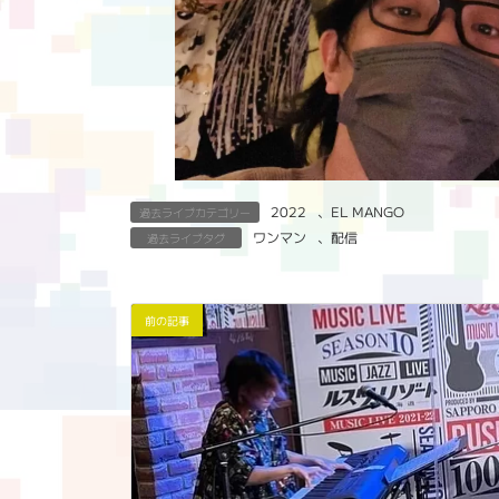
2022
、
EL MANGO
過去ライブカテゴリー
ワンマン
、
配信
過去ライブタグ
前の記事