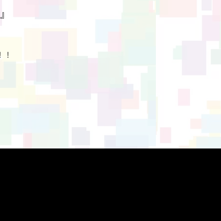
6』
！！