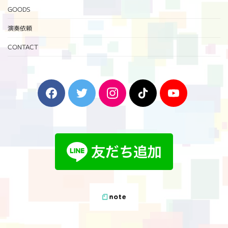
GOODS
演奏依頼
CONTACT
F
T
I
T
Y
a
w
n
i
o
c
i
s
k
u
e
t
t
T
T
b
t
a
o
u
o
e
g
k
b
o
r
r
e
k
a
m