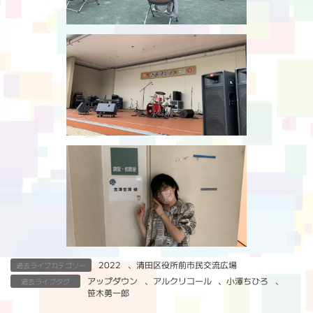
2022
、
清田区役所前市民交流広場
過去ライブカテゴリー
アップダウン
、
アルクリコール
、
小澤ちひろ
、
過去ライブタグ
笹木勇一郎