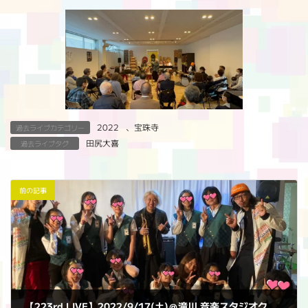
2022
、
宝珠寺
過去ライブカテゴリー
田尻大喜
過去ライブタグ
前の記事
【223rd LIVE】2022/9/17(土)＠滝川 音楽スタジオクローバー