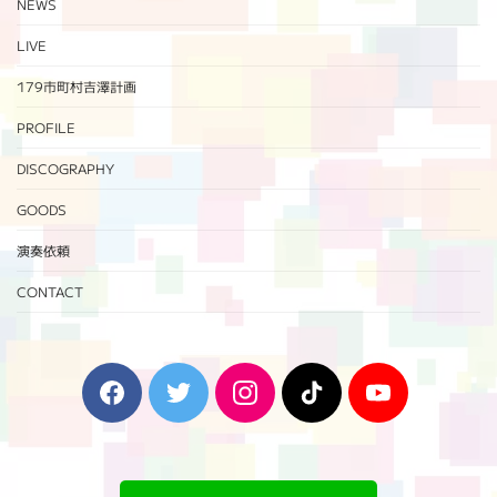
NEWS
LIVE
179市町村吉澤計画
PROFILE
DISCOGRAPHY
GOODS
演奏依頼
CONTACT
F
T
I
T
Y
a
w
n
i
o
c
i
s
k
u
e
t
t
T
T
b
t
a
o
u
o
e
g
k
b