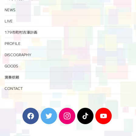
NEWS
LIVE
179市町村吉澤計画
PROFILE
DISCOGRAPHY
GOODS
演奏依頼
CONTACT
F
T
I
T
Y
a
w
n
i
o
c
i
s
k
u
e
t
t
T
T