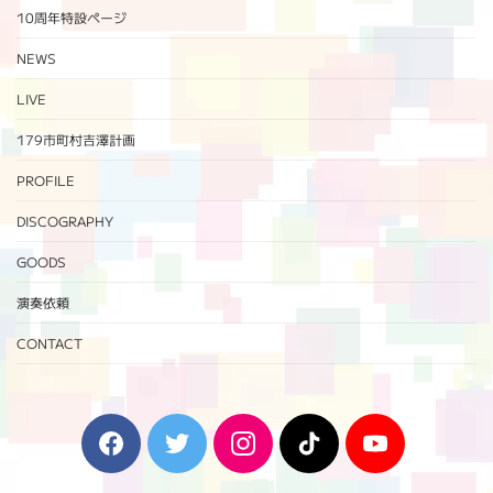
10周年特設ページ‬
NEWS
LIVE
179市町村吉澤計画
PROFILE
DISCOGRAPHY
GOODS
演奏依頼
CONTACT
F
T
I
T
Y
a
w
n
i
o
c
i
s
k
u