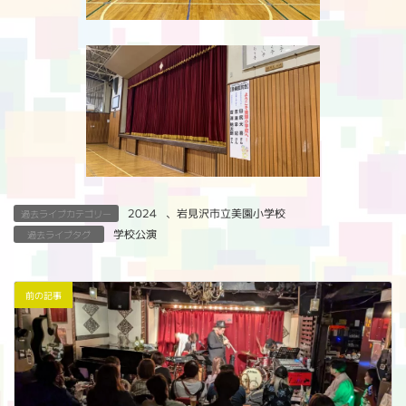
2024
、
岩見沢市立美園小学校
過去ライブカテゴリー
学校公演
過去ライブタグ
前の記事