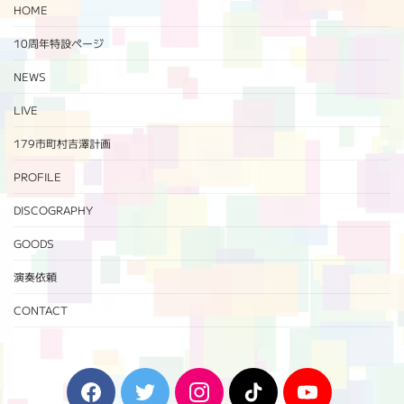
HOME
10周年特設ページ‬
NEWS
LIVE
179市町村吉澤計画
PROFILE
DISCOGRAPHY
GOODS
演奏依頼
CONTACT
F
T
I
T
Y