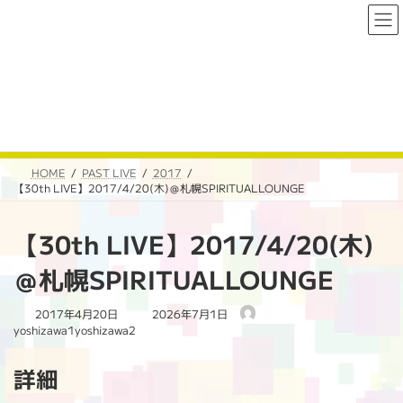
コ
ナ
ン
ビ
テ
ゲ
ン
ー
ツ
シ
へ
ョ
PAST LIVE
ス
ン
キ
に
ッ
移
プ
動
HOME
PAST LIVE
2017
【30th LIVE】2017/4/20(木)＠札幌SPIRITUALLOUNGE
【30th LIVE】2017/4/20(木)
＠札幌SPIRITUALLOUNGE
最
2017年4月20日
2026年7月1日
終
yoshizawa1yoshizawa2
更
新
詳細
日
時