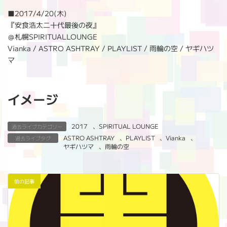
:
■2017/4/20(木)
『安食浩太二十代最後の夜』
＠札幌SPIRITUALLOUNGE
Vianka / ASTRO ASHTRAY / PLAYLIST / 雨輪の空 / ヤギハツ
マ
イメージ
2017
、
SPIRITUAL LOUNGE
過去ライブカテゴリー
ASTRO ASHTRAY
、
PLAYLIST
、
Vianka
、
過去ライブタグ
ヤギハツマ
、
雨輪の空
前の記事