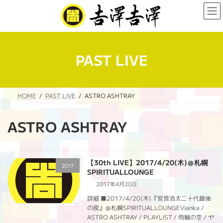
コ
ナ
ン
ビ
テ
ゲ
ン
ー
ツ
シ
へ
ョ
PAST LIVE
ス
ン
キ
に
ッ
移
プ
動
HOME
PAST LIVE
ASTRO ASHTRAY
ASTRO ASHTRAY
【30th LIVE】2017/4/20(木)＠札幌
2017
SPIRITUALLOUNGE
2017年4月20日
詳細 ■2017/4/20(木)『安食浩太二十代最後
の夜』＠札幌SPIRITUALLOUNGEVianka /
ASTRO ASHTRAY / PLAYLIST / 雨輪の空 / ヤ