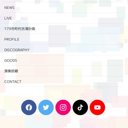
NEWS
LIVE
179市町村吉澤計画
PROFILE
DISCOGRAPHY
GOODS
演奏依頼
CONTACT
F
T
I
T
Y
a
w
n
i
o
c
i
s
k
u
e
t
t
T
T
b
t
a
o
u