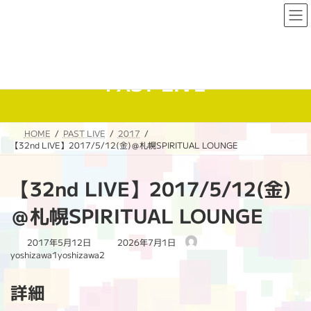
コ
ナ
ン
ビ
テ
ゲ
ン
ー
ツ
シ
へ
ョ
PAST LIVE
ス
ン
キ
に
ッ
移
プ
動
HOME
PAST LIVE
2017
【32nd LIVE】2017/5/12(金)＠札幌SPIRITUAL LOUNGE
【32nd LIVE】2017/5/12(金)
＠札幌SPIRITUAL LOUNGE
最
2017年5月12日
2026年7月1日
終
yoshizawa1yoshizawa2
更
新
詳細
日
時