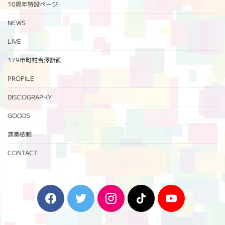
10周年特設ページ‬
NEWS
LIVE
179市町村吉澤計画
PROFILE
DISCOGRAPHY
GOODS
演奏依頼
CONTACT
F
T
I
T
Y
a
w
n
i
o
c
i
s
k
u
e
t
t
T
T