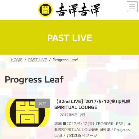
コ
ナ
ン
ビ
テ
ゲ
ン
ー
ツ
シ
へ
ョ
PAST LIVE
ス
ン
キ
に
ッ
移
プ
動
HOME
PAST LIVE
Progress Leaf
Progress Leaf
【32nd LIVE】2017/5/12(金)＠札幌
2017
SPIRITUAL LOUNGE
2017年5月12日
詳細 ■2017/5/12(金)『BORDERLESS』＠
札幌SPIRITUAL LOUNGE山田 潮 / Progress
Leaf / 老体は蒼 イメージ