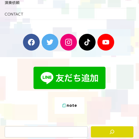
演奏依頼
CONTACT
F
T
I
T
Y
a
w
n
i
o
c
i
s
k
u
e
t
t
T
T
b
t
a
o
u
o
e
g
k
b
o
r
r
e
k
a
m