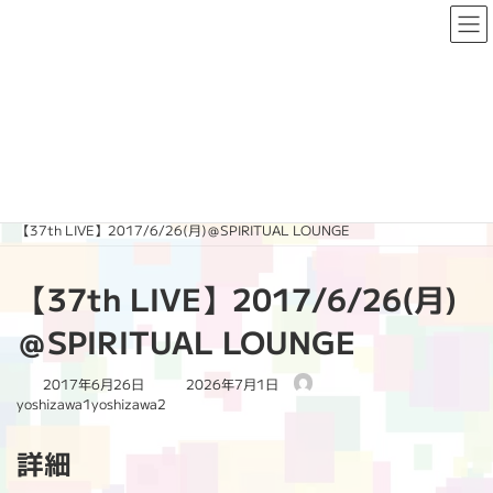
コ
ナ
ン
ビ
テ
ゲ
ン
ー
ツ
シ
へ
ョ
PAST LIVE
ス
ン
キ
に
ッ
移
プ
動
HOME
PAST LIVE
2017
【37th LIVE】2017/6/26(月)＠SPIRITUAL LOUNGE
【37th LIVE】2017/6/26(月)
＠SPIRITUAL LOUNGE
最
2017年6月26日
2026年7月1日
終
yoshizawa1yoshizawa2
更
新
詳細
日
時