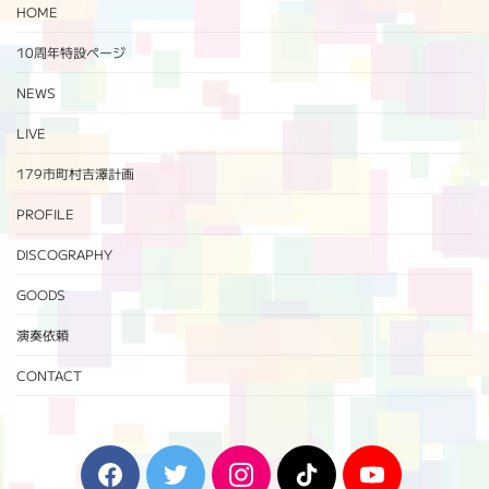
HOME
10周年特設ページ‬
NEWS
LIVE
179市町村吉澤計画
PROFILE
DISCOGRAPHY
GOODS
演奏依頼
CONTACT
F
T
I
T
Y