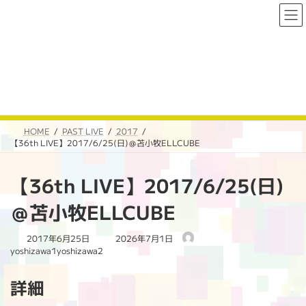
コ
ナ
ン
ビ
テ
ゲ
ン
ー
ツ
シ
へ
ョ
PAST LIVE
ス
ン
キ
に
ッ
移
プ
動
HOME
PAST LIVE
2017
【36th LIVE】2017/6/25(日)＠苫小牧ELLCUBE
【36th LIVE】2017/6/25(日)
＠苫小牧ELLCUBE
最
2017年6月25日
2026年7月1日
終
yoshizawa1yoshizawa2
更
新
詳細
日
時