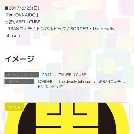
:
■2017/6/25(日)
『I♥HOKKAIDO』
＠苫小牧ELLCUBE
URBANフェチ / トンネルドッグ / BORDER / the deadly
johnson
イメージ
2017
、
苫小牧ELLCUBE
過去ライブカテゴリー
BORDER
、
the deadly johnson
、
URBANフェチ
、
過去ライブタグ
トンネルドッグ
前の記事