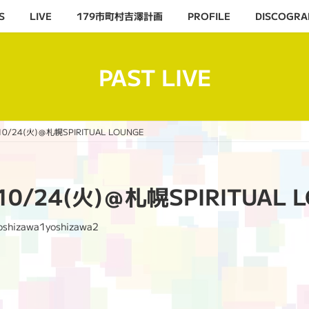
S
LIVE
179市町村吉澤計画
PROFILE
DISCOGRA
PAST LIVE
10/24(火)＠札幌SPIRITUAL LOUNGE
/10/24(火)＠札幌SPIRITUAL 
oshizawa1yoshizawa2