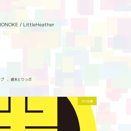
E / LittleHeather
ラブ
、
週末とりっぷ
次の記事