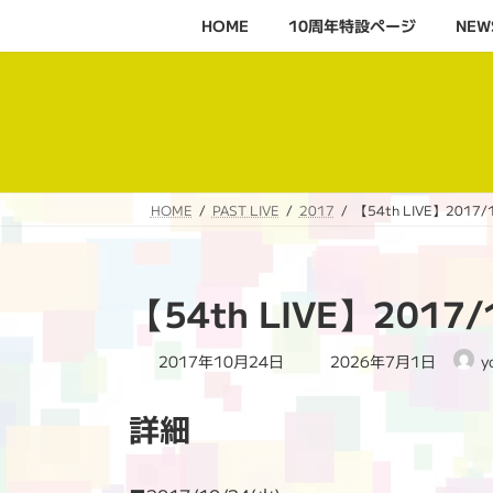
コ
ナ
HOME
10周年特設ページ‬
NEW
ン
ビ
テ
ゲ
ン
ー
ツ
シ
へ
ョ
ス
ン
キ
に
HOME
PAST LIVE
2017
【54th LIVE】2017/
ッ
移
プ
動
【54th LIVE】2017
最
2017年10月24日
2026年7月1日
y
終
更
詳細
新
日
時
: