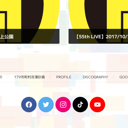
滝の上公園
【55th LIVE】2017/10
2017年10月29日
VE
179市町村吉澤計画
PROFILE
DISCOGRAPHY
GOO
F
T
I
T
Y
a
w
n
i
o
c
i
s
k
u
e
t
t
T
T
b
t
a
o
u
o
e
g
k
b