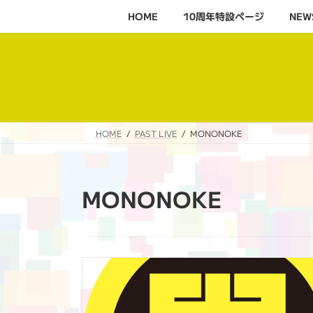
コ
ナ
HOME
10周年特設ページ‬
NEW
ン
ビ
テ
ゲ
ン
ー
ツ
シ
へ
ョ
ス
ン
キ
に
HOME
PAST LIVE
MONONOKE
ッ
移
プ
動
MONONOKE