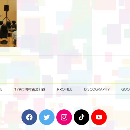
VE
179市町村吉澤計画
PROFILE
DISCOGRAPHY
GOO
F
T
I
T
Y
a
w
n
i
o
c
i
s
k
u