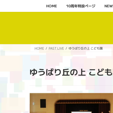
コ
ナ
HOME
10周年特設ページ‬
NEW
ン
ビ
テ
ゲ
ン
ー
ツ
シ
へ
ョ
ス
ン
キ
に
HOME
PAST LIVE
ゆうばり丘の上 こども園
ッ
移
プ
動
ゆうばり丘の上 こども