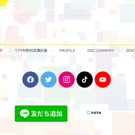
VE
179市町村吉澤計画
PROFILE
DISCOGRAPHY
GOO
F
T
I
T
Y
a
w
n
i
o
c
i
s
k
u
e
t
t
T
T
b
t
a
o
u
o
e
g
k
b
o
r
r
e
k
a
m