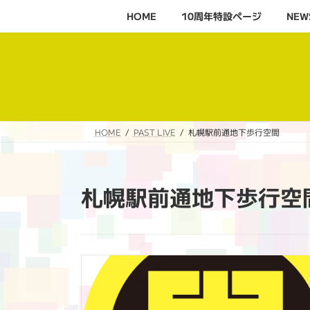
コ
ナ
HOME
10周年特設ページ‬
NEW
ン
ビ
テ
ゲ
ン
ー
ツ
シ
へ
ョ
ス
ン
キ
に
HOME
PAST LIVE
札幌駅前通地下歩行空間
ッ
移
プ
動
札幌駅前通地下歩行空