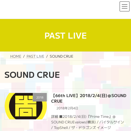
コ
ナ
ン
ビ
テ
ゲ
ン
ー
ツ
シ
へ
ョ
PAST LIVE
ス
ン
キ
に
ッ
移
プ
動
HOME
PAST LIVE
SOUND CRUE
SOUND CRUE
【66th LIVE】2018/2/4(日)＠SOUND
2018
CRUE
2018年2月4日
詳細 ■2018/2/4(日)『Prime Time』＠
SOUND CRUEvalows(横浜) / バイタルサイン
/ TopShell / ザ・ドラゴンズ イメージ