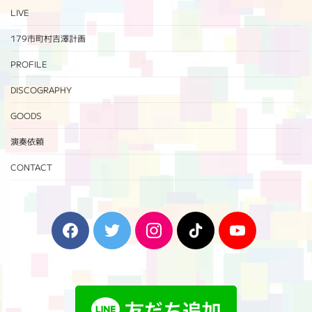
LIVE
179市町村吉澤計画
PROFILE
DISCOGRAPHY
GOODS
演奏依頼
CONTACT
F
T
I
T
Y
a
w
n
i
o
c
i
s
k
u
e
t
t
T
T
b
t
a
o
u
o
e
g
k
b
o
r
r
e
k
a