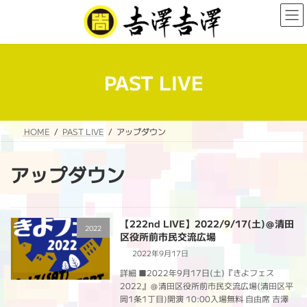
コ
ナ
ン
ビ
テ
ゲ
ン
ー
ツ
シ
へ
ョ
PAST LIVE
ス
ン
キ
に
ッ
移
プ
動
HOME
PAST LIVE
アップダウン
アップダウン
【222nd LIVE】2022/9/17(土)＠清田
2022
区役所前市民交流広場
2022年9月17日
詳細 ■2022年9月17日(土)『きよフェス
2022』＠清田区役所前市民交流広場(清田区平
岡1条1丁目)開演 10:00入場無料 自由席 吉澤