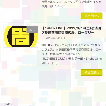
吉澤アルクリコールアップダウン小澤ちひろ笹
木勇一郎 イメージ
続きを読む
【146th LIVE】2019/9/14(土)＠清田
2019
区役所前市民交流広場、ロータリー
2019年9月14日
詳細 ■2019/9/14(土)『きよたマルシェ＆き
よフェス』＠清田区役所前市民交流広場、ロー
タリー佐藤 広大 / 小澤 ちひろ
（LOVERSSOUL) / 笹木 勇一郎 / Shohei&the
MU.S.I. […]
続きを読む
HOME