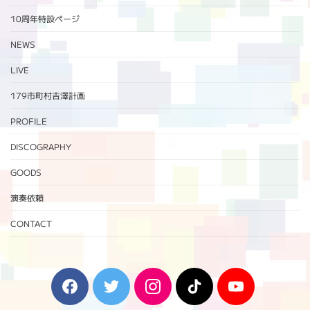
10周年特設ページ‬
NEWS
LIVE
179市町村吉澤計画
PROFILE
DISCOGRAPHY
GOODS
演奏依頼
CONTACT
F
T
I
T
Y
a
w
n
i
o