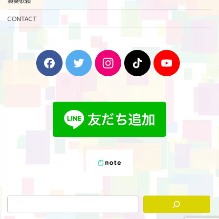
演奏依頼
CONTACT
F
T
I
T
Y
a
w
n
i
o
c
i
s
k
u
e
t
t
T
T
b
t
a
o
u
o
e
g
k
b
o
r
r
e
k
a
m