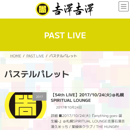
コ
ナ
ン
ビ
テ
ゲ
ン
ー
ツ
シ
へ
ョ
PAST LIVE
ス
ン
キ
に
ッ
移
プ
動
HOME
PAST LIVE
パステルパレット
パステルパレット
【54th LIVE】2017/10/24(火)＠札幌
2017
SPIRITUAL LOUNGE
2017年10月24日
詳細 ■2017/10/24(火)『anything goes-誕
生編-』＠札幌SPIRITUAL LOUNGE吉澤石澤吉
澤久米っち / 葉緑体クラブ / THE HUNGRY