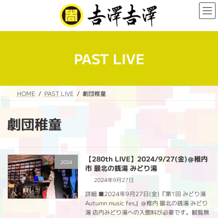
コ
ナ
ン
ビ
テ
ゲ
ン
ー
ツ
シ
へ
ョ
PAST LIVE
ス
ン
キ
に
ッ
移
プ
動
HOME
PAST LIVE
劇団稚童
劇団稚童
【280th LIVE】2024/9/27(金)＠稚内
2024
市 最北の銭湯 みどり湯
2024年9月27日
詳細 ■2024年9月27日(金)『第1回 みどり湯
Autumn music fes』＠稚内 最北の銭湯 みどり
湯 店内みどり湯への入館料が必要です。観覧無