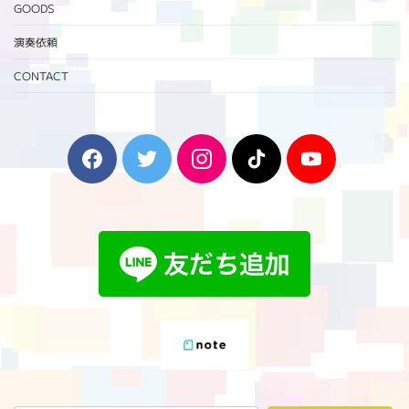
GOODS
演奏依頼
CONTACT
F
T
I
T
Y
a
w
n
i
o
c
i
s
k
u
e
t
t
T
T
b
t
a
o
u
o
e
g
k
b
o
r
r
e
k
a
m