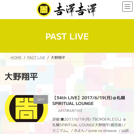
コ
ナ
ン
ビ
テ
ゲ
ン
ー
ツ
シ
へ
ョ
PAST LIVE
ス
ン
キ
に
ッ
移
プ
動
HOME
PAST LIVE
大野翔平
大野翔平
【34th LIVE】2017/6/19(月)＠札幌
2017
SPIRITUAL LOUNGE
2017年6月19日
詳細 ■2017/6/19(月)『BORDERLESS』＠
札幌SPIRITUAL LOUNGE大野翔平(鹿児島) /
ミニマム。 / きよん / yume no shiwaza. / 山田