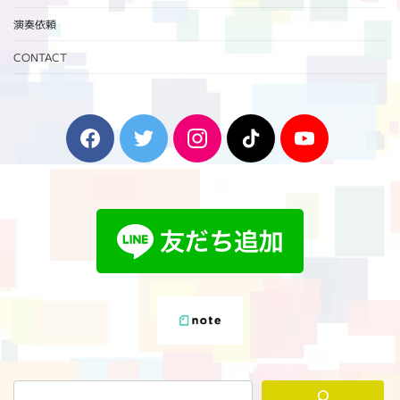
演奏依頼
CONTACT
F
T
I
T
Y
a
w
n
i
o
c
i
s
k
u
e
t
t
T
T
b
t
a
o
u
o
e
g
k
b
o
r
r
e
k
a
m