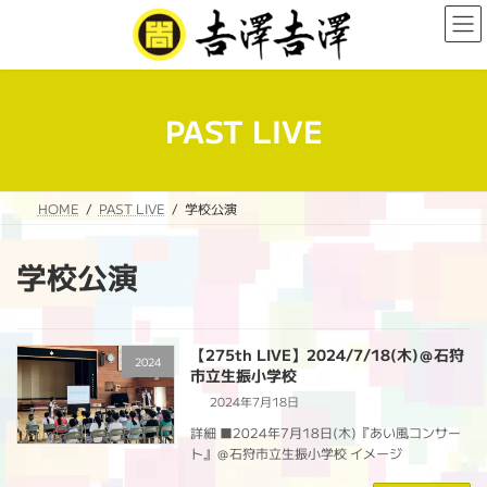
コ
ナ
ン
ビ
テ
ゲ
ン
ー
ツ
シ
へ
ョ
PAST LIVE
ス
ン
キ
に
ッ
移
プ
動
HOME
PAST LIVE
学校公演
学校公演
【275th LIVE】2024/7/18(木)＠石狩
2024
市立生振小学校
2024年7月18日
詳細 ■2024年7月18日(木)『あい風コンサー
ト』＠石狩市立生振小学校 イメージ