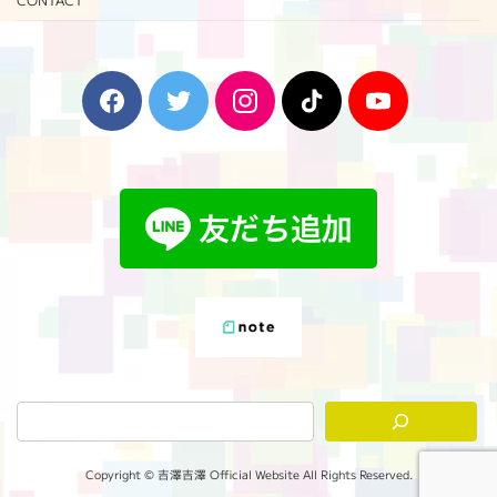
F
T
I
T
Y
a
w
n
i
o
c
i
s
k
u
e
t
t
T
T
b
t
a
o
u
o
e
g
k
b
o
r
r
e
k
a
m
Copyright © 吉澤吉澤 Official Website All Rights Reserved.