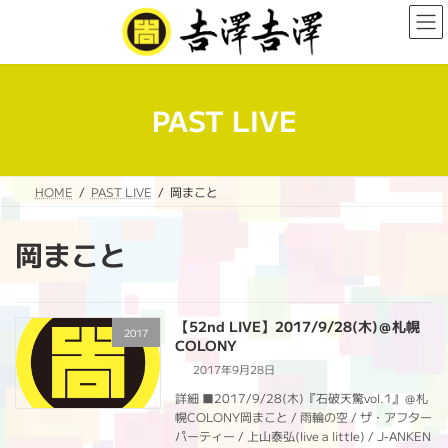
コ
ナ
ン
ビ
テ
ゲ
ン
ー
ツ
シ
へ
ョ
PAST LIVE
ス
ン
キ
に
ッ
移
プ
動
HOME
PAST LIVE
岡まこと
岡まこと
【52nd LIVE】2017/9/28(木)＠札幌
2017
COLONY
2017年9月28日
詳細 ■2017/9/28(木)『石破天驚vol.1』＠札
幌COLONY岡まこと / 雨輪の空 / ザ・アフター
パーティー / 上山泰弘(live a little) / J-ANKEN