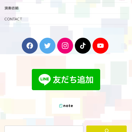
演奏依頼
CONTACT
F
T
I
T
Y
a
w
n
i
o
c
i
s
k
u
e
t
t
T
T
b
t
a
o
u
o
e
g
k
b
o
r
r
e
k
a
m