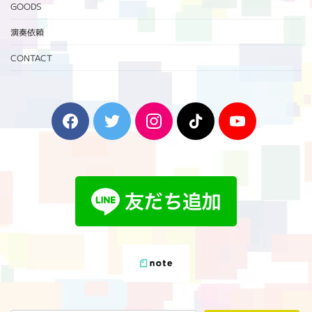
GOODS
演奏依頼
CONTACT
F
T
I
T
Y
a
w
n
i
o
c
i
s
k
u
e
t
t
T
T
b
t
a
o
u
o
e
g
k
b
o
r
r
e
k
a
m