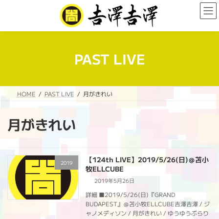
コ
ナ
ン
ビ
テ
ゲ
ン
ー
ツ
シ
へ
ョ
PAST LIVE
ス
ン
キ
に
ッ
移
プ
動
HOME
PAST LIVE
月がきれい
月がきれい
【124th LIVE】2019/5/26(日)＠苫小
2019
牧ELLCUBE
2019年5月26日
詳細 ■2019/5/26(日)『GRAND
BUDAPEST』＠苫小牧ELLCUBE吉澤吉澤 / ジ
ャノメディソン / 月がきれい / ゆうゆうぶらり