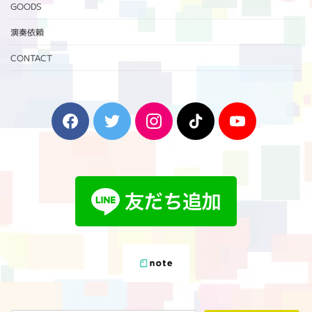
GOODS
演奏依頼
CONTACT
F
T
I
T
Y
a
w
n
i
o
c
i
s
k
u
e
t
t
T
T
b
t
a
o
u
o
e
g
k
b
o
r
r
e
k
a
m