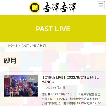
コ
ナ
ン
ビ
テ
ゲ
ン
ー
ツ
シ
へ
ョ
PAST LIVE
ス
ン
キ
に
ッ
移
プ
動
HOME
PAST LIVE
砂月
砂月
【215th LIVE】2022/8/21(日)＠EL
2022
MANGO
2022年8月21日
詳細 ■2022年8月21日(日)『吉澤早紀生誕前
夜祭』＠EL MANGO(札幌市中央区南七条西３
丁目7青樹社ビル地下)開場 19:00/開演 19:30