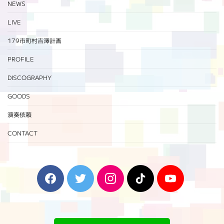
NEWS
LIVE
179市町村吉澤計画
PROFILE
DISCOGRAPHY
GOODS
演奏依頼
CONTACT
F
T
I
T
Y
a
w
n
i
o
c
i
s
k
u
e
t
t
T
T
b
t
a
o
u
o
e
g
k
b