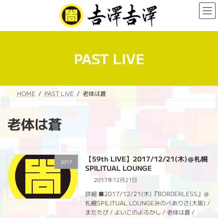
コ
ナ
ン
ビ
テ
ゲ
ン
ー
ツ
シ
へ
ョ
PAST LIVE
ス
ン
キ
に
ッ
移
プ
動
HOME
PAST LIVE
老体は蒼
老体は蒼
【59th LIVE】2017/12/21(木)＠札幌
2017
SPILITUAL LOUNGE
2017年12月21日
詳細 ■2017/12/21(木)『BORDERLESS』＠
札幌SPILITUAL LOUNGEみのべありさ(大阪) /
またたび / よいこのよふかし / 老体は蒼 /