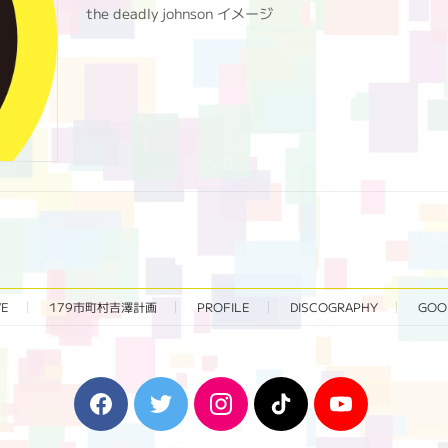
the deadly johnson イメージ
VE
179市町村吉澤計画
PROFILE
DISCOGRAPHY
GOO
F
T
I
T
Y
a
w
n
i
o
c
i
s
k
u