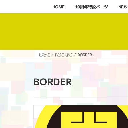
コ
ナ
HOME
10周年特設ページ‬
NEW
ン
ビ
テ
ゲ
ン
ー
ツ
シ
へ
ョ
ス
ン
キ
に
HOME
PAST LIVE
BORDER
ッ
移
プ
動
BORDER