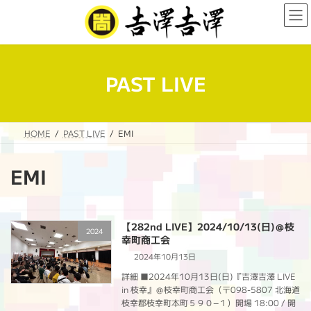
コ
ナ
ン
ビ
テ
ゲ
ン
ー
ツ
シ
へ
ョ
PAST LIVE
ス
ン
キ
に
ッ
移
プ
動
HOME
PAST LIVE
EMI
EMI
【282nd LIVE】2024/10/13(日)＠枝
2024
幸町商工会
2024年10月13日
詳細 ■2024年10月13日(日)『吉澤吉澤 LIVE
in 枝幸』＠枝幸町商工会（〒098-5807 北海道
枝幸郡枝幸町本町５９０−１）開場 18:00 / 開