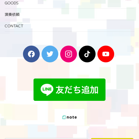
GOODS
演奏依頼
CONTACT
F
T
I
T
Y
a
w
n
i
o
c
i
s
k
u
e
t
t
T
T
b
t
a
o
u
o
e
g
k
b
o
r
r
e
k
a
m