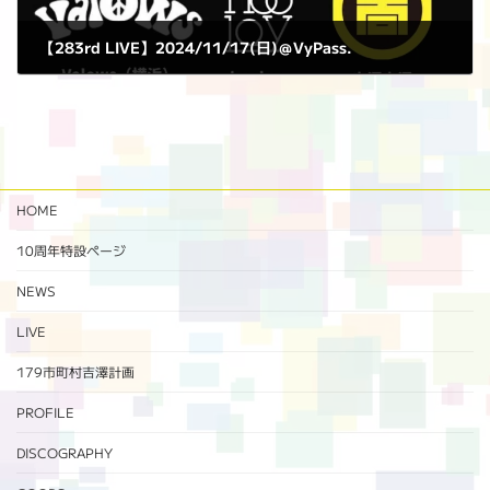
【283rd LIVE】2024/11/17(日)＠VyPass.
2024年11月17日
HOME
10周年特設ページ‬
NEWS
LIVE
179市町村吉澤計画
PROFILE
DISCOGRAPHY