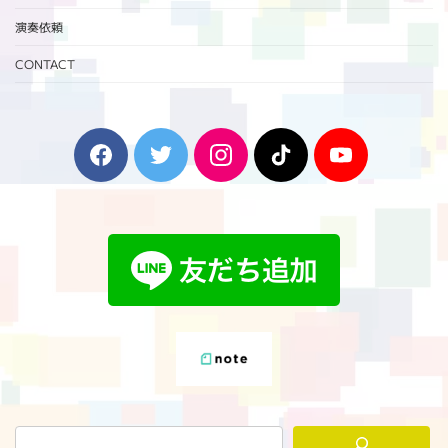
演奏依頼
CONTACT
F
T
I
T
Y
a
w
n
i
o
c
i
s
k
u
e
t
t
T
T
b
t
a
o
u
o
e
g
k
b
o
r
r
e
k
a
m