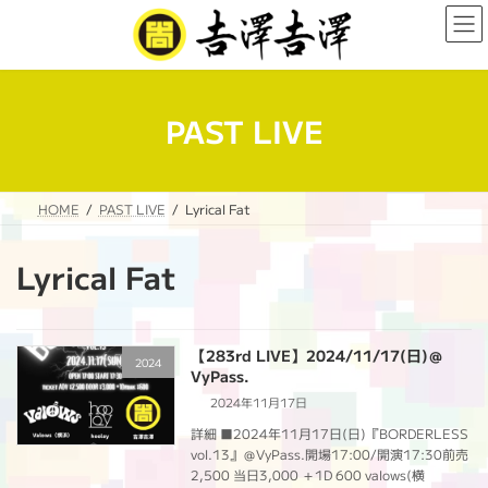
コ
ナ
ン
ビ
テ
ゲ
ン
ー
ツ
シ
へ
ョ
PAST LIVE
ス
ン
キ
に
ッ
移
プ
動
HOME
PAST LIVE
Lyrical Fat
Lyrical Fat
【283rd LIVE】2024/11/17(日)＠
2024
VyPass.
2024年11月17日
詳細 ■2024年11月17日(日)『BORDERLESS
vol.13』＠VyPass.開場17:00/開演17:30前売
2,500 当日3,000 ＋1D 600 valows(横