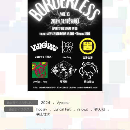
2024
、
Vypass.
過去ライブカテゴリー
hoolay
、
Lyrical Fat
、
valows
、
導天和
、
過去ライブタグ
横山壮汰