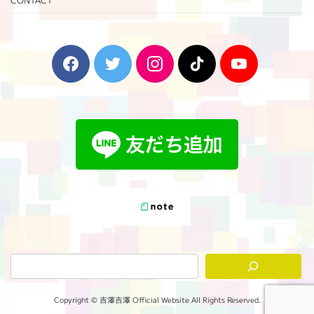
F
T
I
T
Y
a
w
n
i
o
c
i
s
k
u
e
t
t
T
T
b
t
a
o
u
o
e
g
k
b
o
r
r
e
k
a
m
Copyright © 吉澤吉澤 Official Website All Rights Reserved.