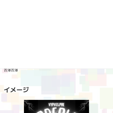
:
■2024年11月17日(日)
『BORDERLESS vol.13』
＠VyPass.
開場17:00/開演17:30
前売 2,500 当日3,000 ＋1D 600
valows(横浜)
hoolay
Lyrical Fat
導天和
横山壮汰
吉澤吉澤
イメージ