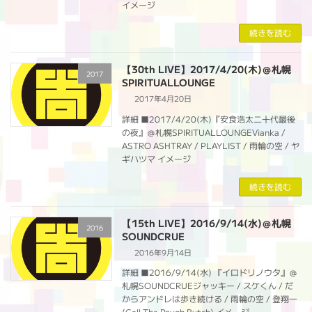
イメージ
続きを読む
【30th LIVE】2017/4/20(木)＠札幌
2017
SPIRITUALLOUNGE
2017年4月20日
詳細 ■2017/4/20(木)『安食浩太二十代最後
の夜』＠札幌SPIRITUALLOUNGEVianka /
ASTRO ASHTRAY / PLAYLIST / 雨輪の空 / ヤ
ギハツマ イメージ
続きを読む
【15th LIVE】2016/9/14(水)＠札幌
2016
SOUNDCRUE
2016年9月14日
詳細 ■2016/9/14(水) 『イロドリノウタ』＠
札幌SOUNDCRUEジャッキー / スケくん / だ
からアンドレは歩き続ける / 雨輪の空 / 登翔一
(Cell The Rough Butch) イメージ