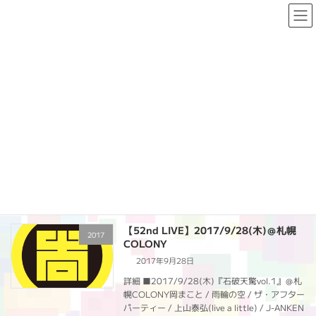
コ
ナ
ン
ビ
テ
ゲ
ン
ー
ツ
シ
へ
ョ
PAST LIVE
ス
ン
キ
に
ッ
移
プ
動
HOME
PAST LIVE
雨輪の空
雨輪の空
【52nd LIVE】2017/9/28(木)＠札幌
2017
COLONY
2017年9月28日
詳細 ■2017/9/28(木)『石破天驚vol.1』＠札
幌COLONY岡まこと / 雨輪の空 / ザ・アフター
パーティー / 上山泰弘(live a little) / J-ANKEN